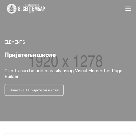
Почетна
Школа
ELEMENTS
Пријатељи школе
Актуелно
Clients can be added easily using Visual Element in Page
Документа
Builder
Упис
Почетна
Пријатељи школе
Огласна табла
Контакт
Ћир | Lat