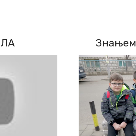
ОЛА
Знањем 