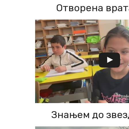
Отворена врат
Знањем до звез