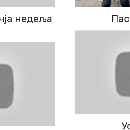
ечја недеља
Пас
У