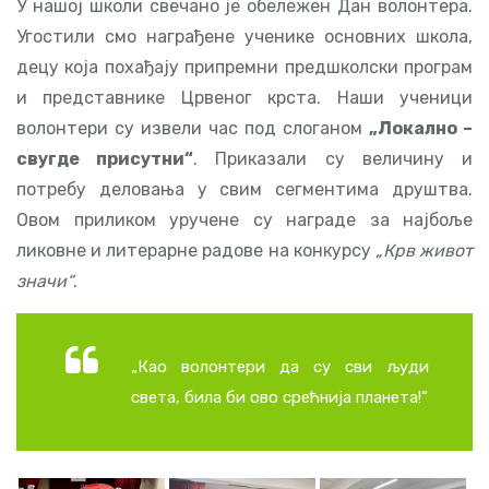
У нашој школи свечано је обележен Дан волонтера.
Угостили смо награђене ученике основних школа,
децу која похађају припремни предшколски програм
и представнике Црвеног крста. Наши ученици
волонтери су извели час под слоганом
„Локално –
свугде присутни“
. Приказали су величину и
потребу деловања у свим сегментима друштва.
Овом приликом уручене су награде за најбоље
ликовне и литерарне радове на конкурсу
„Крв живот
значи“
.
„Као волонтери да су сви људи
света, била би ово срећнија планета!“