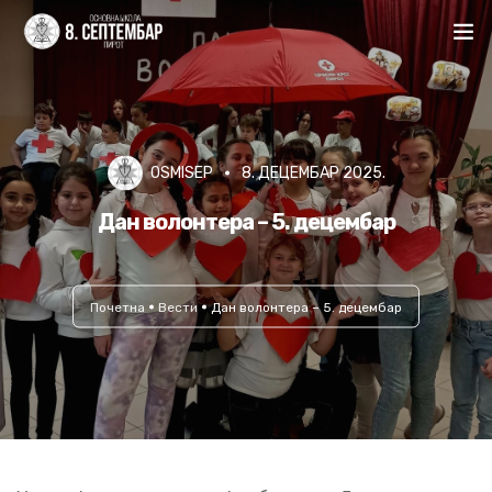
Почетна
Школа
OSMISEP
8. ДЕЦЕМБАР 2025.
Актуелно
Дан волонтера – 5. децембар
Документа
Почетна
Вести
Дан волонтера – 5. децембар
Упис
Огласна табла
Контакт
Ћир | Lat