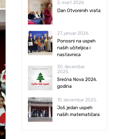
2. mart 2026.
Dan Otvorenih vrata
27. januar 2026.
Ponosni na uspeh
naših učiteljica i
nastavnica
30. decembar
2025.
Srećna Nova 2026.
godina
10. decembar 2025.
Još jedan uspeh
naših matematičara