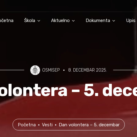
očetna
Škola
Aktuelno
Dokumenta
Upis
OSMISEP
8. DECEMBAR 2025.
olontera – 5. de
Početna
Vesti
Dan volontera – 5. decembar