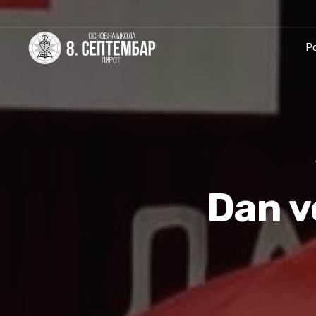
P
Dan v