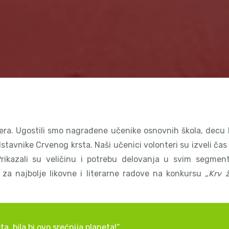
era. Ugostili smo nagrađene učenike osnovnih škola, decu 
stavnike Crvenog krsta. Naši učenici volonteri su izveli čas
Prikazali su veličinu i potrebu delovanja u svim segmen
za najbolje likovne i literarne radove na konkursu
„Krv ž
ta, bila bi ovo srećnija planeta!“