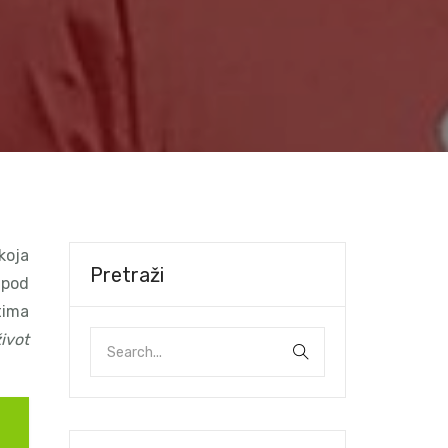
koja
Pretraži
 pod
tima
ivot