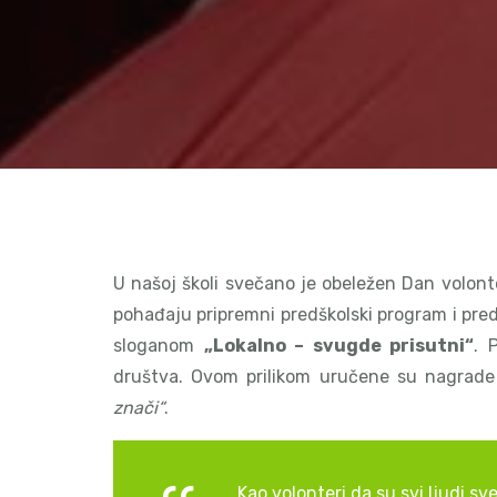
U našoj školi svečano je obeležen Dan volont
pohađaju pripremni predškolski program i pred
sloganom
„Lokalno – svugde prisutni“
. 
društva. Ovom prilikom uručene su nagrade 
znači“
.
„Kao volonteri da su svi ljudi sve